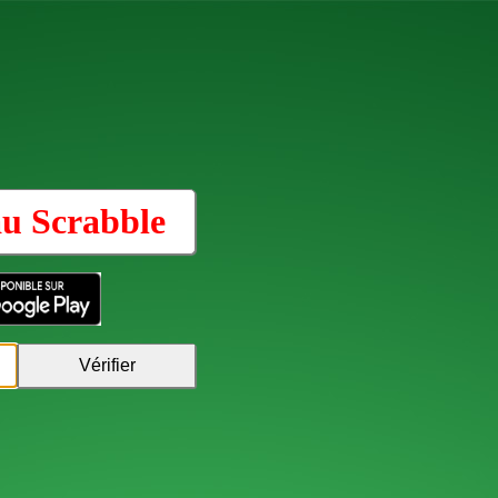
au
Scrabble