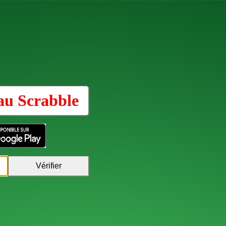
 au
Scrabble