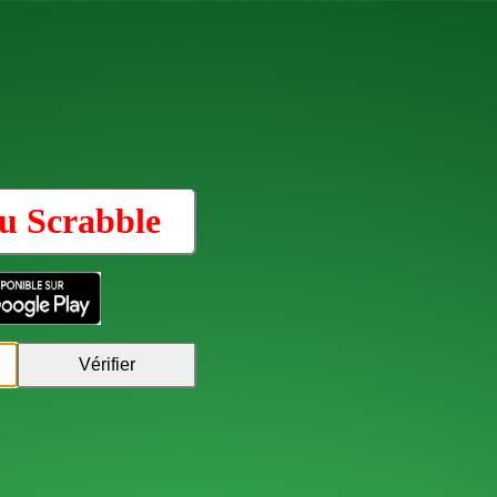
au
Scrabble