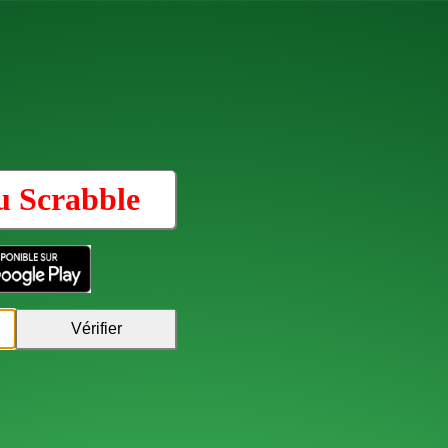
au
Scrabble