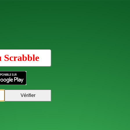
u
Scrabble