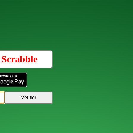
u
Scrabble