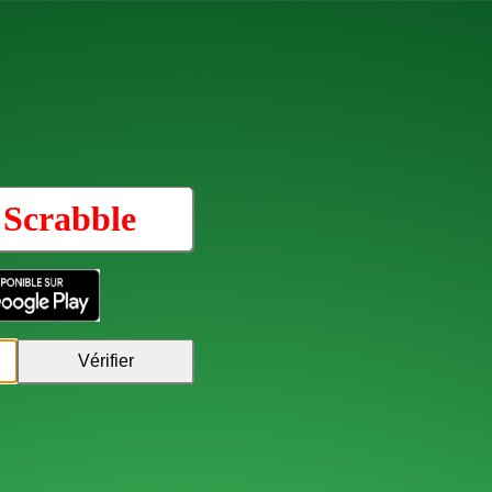
u
Scrabble