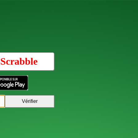
u
Scrabble