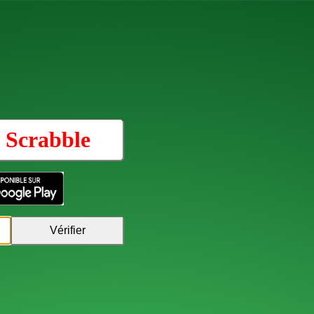
u
Scrabble