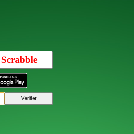
u
Scrabble