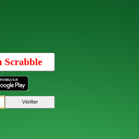
u
Scrabble