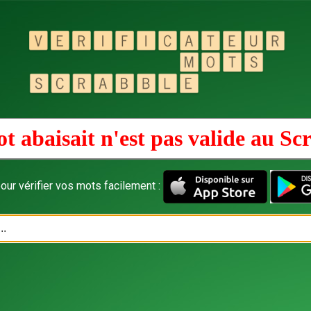
t abaisait n'est pas valide au
Scr
our vérifier vos mots facilement :