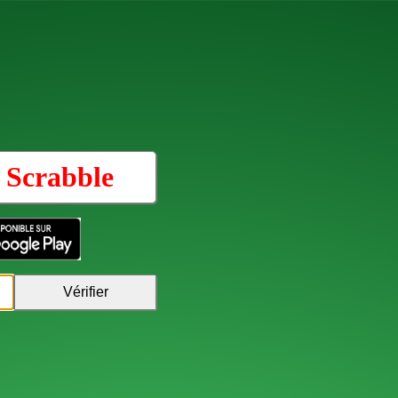
u
Scrabble