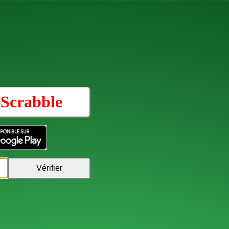
u
Scrabble