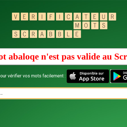
t abaloqe n'est pas valide au
Scr
our vérifier vos mots facilement :