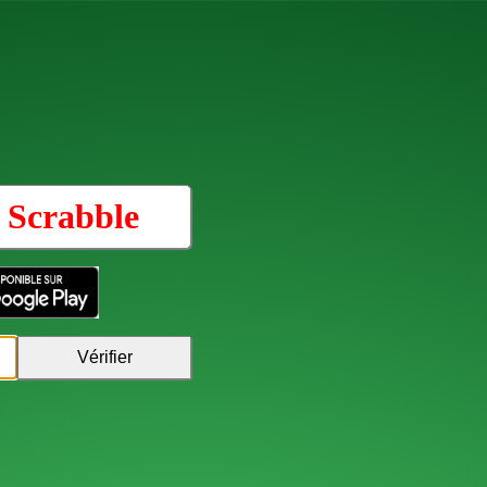
u
Scrabble