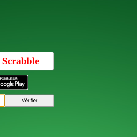
u
Scrabble