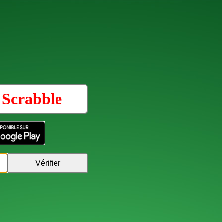
u
Scrabble