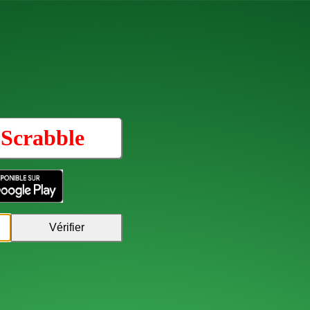
u
Scrabble