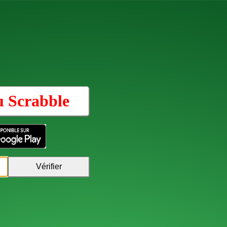
au
Scrabble