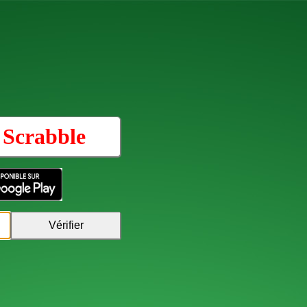
u
Scrabble