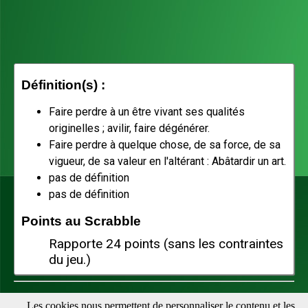
Définition(s) :
Faire perdre à un être vivant ses qualités
originelles ; avilir, faire dégénérer.
Faire perdre à quelque chose, de sa force, de sa
vigueur, de sa valeur en l'altérant : Abâtardir un art.
pas de définition
pas de définition
Points au Scrabble
Rapporte 24 points (sans les contraintes
du jeu.)
Téléchargez notre appli pour vérifier vos mots facilement :
Les cookies nous permettent de personnaliser le contenu et les