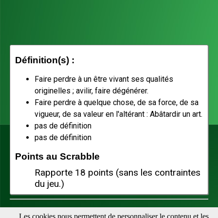
Définition(s) :
Faire perdre à un être vivant ses qualités
originelles ; avilir, faire dégénérer.
Faire perdre à quelque chose, de sa force, de sa
vigueur, de sa valeur en l'altérant : Abâtardir un art.
pas de définition
pas de définition
Points au Scrabble
Rapporte 18 points (sans les contraintes
du jeu.)
Téléchargez notre appli pour vérifier vos mots facilement :
Les cookies nous permettent de personnaliser le contenu et les