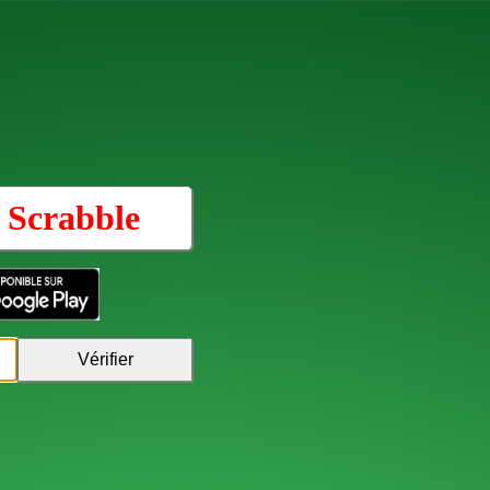
u
Scrabble