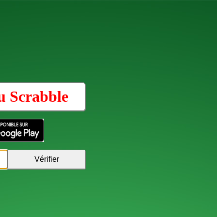
au
Scrabble