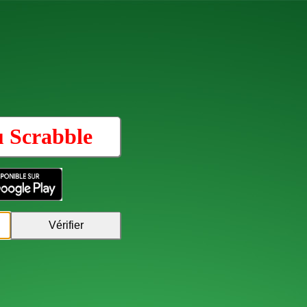
u
Scrabble