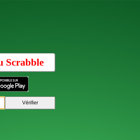
au
Scrabble